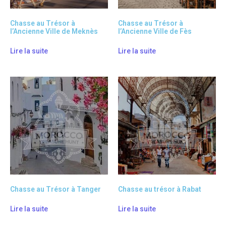
Chasse au Trésor à
Chasse au Trésor à
l’Ancienne Ville de Meknès
l’Ancienne Ville de Fès
Lire la suite
Lire la suite
Chasse au Trésor à Tanger
Chasse au trésor à Rabat
Lire la suite
Lire la suite