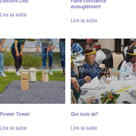
Destins Liés
Faire confiance
aveuglément
Lire la suite
Lire la suite
Power Tower
Qui suis-je?
Lire la suite
Lire la suite