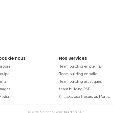
pos de nous
Nos Services
istoire
Team building en plein air
Equipe
Team building en salle
ents
Team building artistiques
nages
team building RSE
Media
Chasses aux trésors au Maroc
© 2025 Morocco Team Building SARL