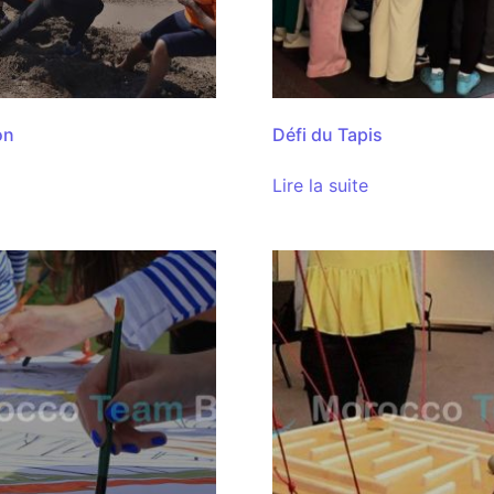
on
Défi du Tapis
Lire la suite