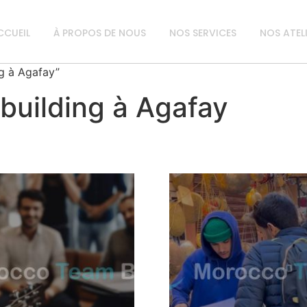
CCUEIL
À PROPOS DE NOUS
NOS SERVICES
NOS ATEL
ng à Agafay”
building à Agafay