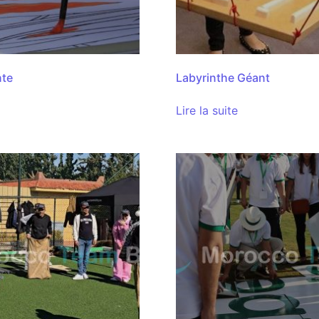
nte
Labyrinthe Géant
Lire la suite