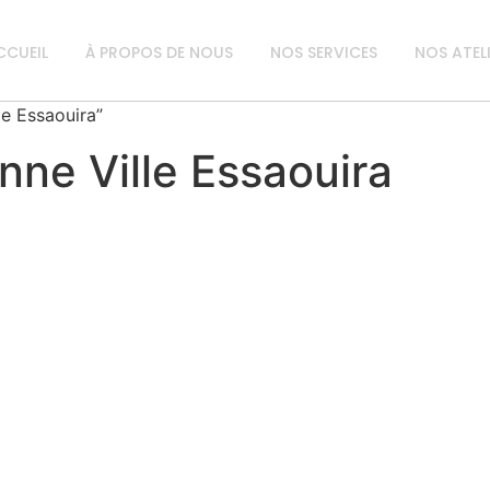
CCUEIL
À PROPOS DE NOUS
NOS SERVICES
NOS ATEL
le Essaouira”
nne Ville Essaouira