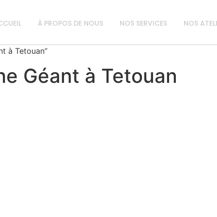
CCUEIL
À PROPOS DE NOUS
NOS SERVICES
NOS ATEL
nt à Tetouan”
he Géant à Tetouan