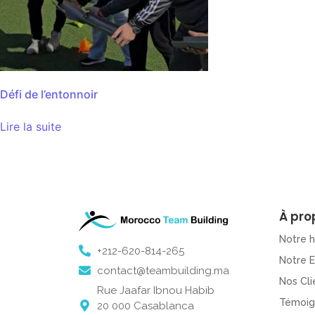
Défi de l’entonnoir
Lire la suite
À pro
Notre h
+212-620-814-265
Notre 
contact@teambuilding.ma
Nos Cli
Rue Jaafar Ibnou Habib
Témoig
20 000 Casablanca