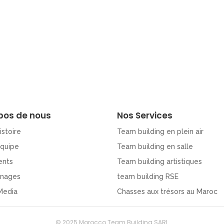
pos de nous
Nos Services
istoire
Team building en plein air
Equipe
Team building en salle
ents
Team building artistiques
nages
team building RSE
Media
Chasses aux trésors au Maroc
© 2025 Morocco Team Building SARL