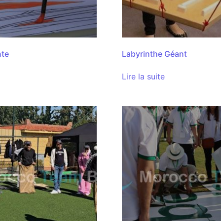
nte
Labyrinthe Géant
Lire la suite