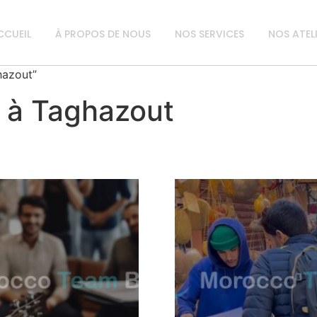
CCUEIL
À PROPOS DE NOUS
NOS SERVICES
NOS ATEL
hazout”
r à Taghazout