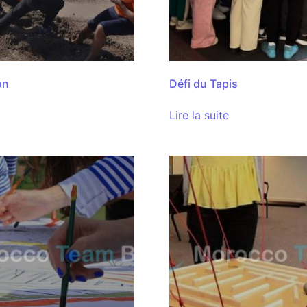
on
Défi du Tapis
Lire la suite